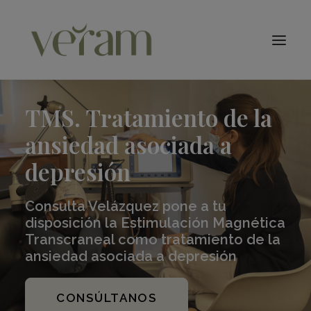
Especialidades
TMS – tDCS
TMS. Tratamiento de la
Qué Tratamos
ansiedad asociada a
Conócenos
Blog
depresión
Contacto
Consulta Velázquez pone a tu
Citas
disposición la Estimulación Magnética
Buscar
Transcraneal como tratamiento de la
ansiedad asociada a depresión
CONSÚLTANOS