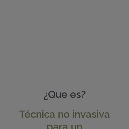
bienestar.
Buscar
¿Que es?
Técnica no invasiva
para un