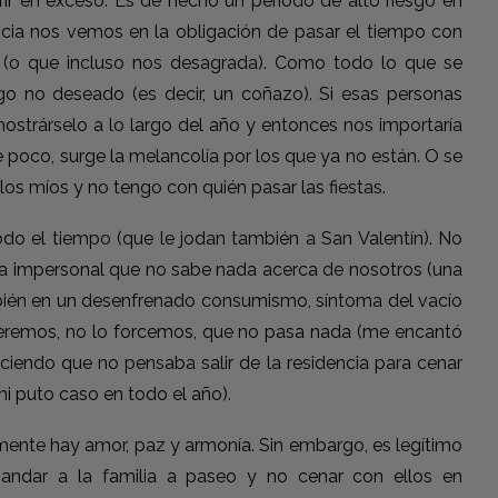
frir en exceso. Es de hecho un periodo de alto riesgo en
ncia nos vemos en la obligación de pasar el tiempo con
 (o que incluso nos desagrada). Como todo lo que se
lgo no deseado (es decir, un coñazo). Si esas personas
strárselo a lo largo del año y entonces nos importaría
 poco, surge la melancolía por los que ya no están. O se
os míos y no tengo con quién pasar las fiestas.
do el tiempo (que le jodan también a San Valentín). No
 impersonal que no sabe nada acerca de nosotros (una
mbién en un desenfrenado consumismo, síntoma del vacío
queremos, no lo forcemos, que no pasa nada (me encantó
ciendo que no pensaba salir de la residencia para cenar
i puto caso en todo el año).
mente hay amor, paz y armonía. Sin embargo, es legítimo
andar a la familia a paseo y no cenar con ellos en