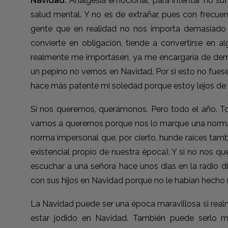
Navidad
. Analgesia emocional, para intentar no su
salud mental. Y no es de extrañar, pues con frecue
gente que en realidad no nos importa demasiado
convierte en obligación, tiende a convertirse en a
realmente me importasen, ya me encargaría de demo
un pepino no vernos en Navidad. Por si esto no fuese
hace más patente mi soledad porque estoy lejos de l
Si nos queremos, querámonos. Pero todo el año. To
vamos a querernos porque nos lo marque una norma
norma impersonal que, por cierto, hunde raíces ta
existencial propio de nuestra época). Y si no nos 
escuchar a una señora hace unos días en la radio di
con sus hijos en Navidad porque no le habían hecho n
La Navidad puede ser una época maravillosa si real
estar jodido en Navidad. También puede serlo m