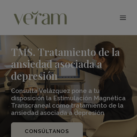
Especialidades
TMS – tDCS
TMS. Tratamiento de la
Qué Tratamos
ansiedad asociada a
Conócenos
Blog
depresión
Contacto
Consulta Velázquez pone a tu
Citas
disposición la Estimulación Magnética
Buscar
Transcraneal como tratamiento de la
ansiedad asociada a depresión
CONSÚLTANOS