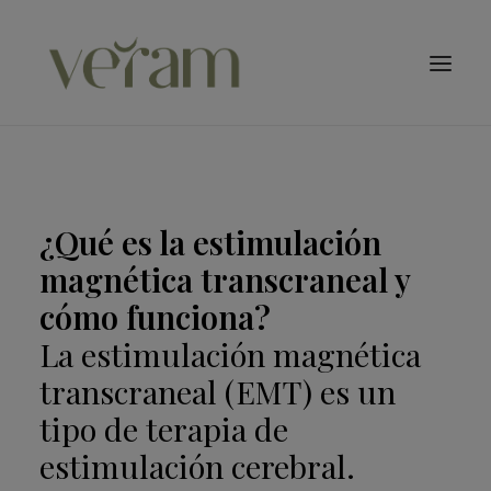
Especialidades
TMS – tDCS
Qué Tratamos
Conócenos
¿Qué es la estimulación
Blog
magnética transcraneal y
Contacto
cómo funciona?
Citas
La
estimulación magnética
Buscar
transcraneal (EMT)
es un
tipo de terapia de
estimulación cerebral.